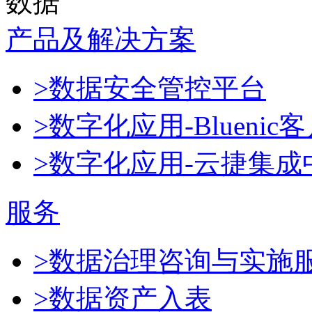
数据
产品及解决方案
>数据安全管控平台
>数字化应用-Blueni
>数字化应用-云捷集成
服务
>数据治理咨询与实施
>数据资产入表