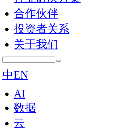
合作伙伴
投资者关系
关于我们
中
EN
AI
数据
云