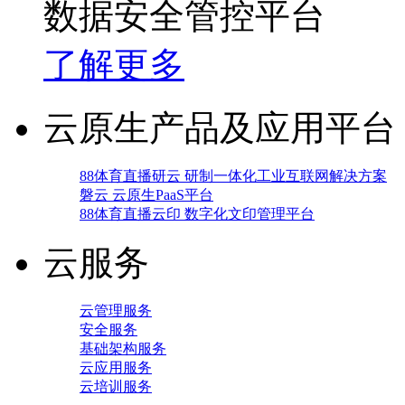
数据安全管控平台
了解更多
云原生产品及应用平台
88体育直播研云 研制一体化工业互联网解决方案
磐云 云原生PaaS平台
88体育直播云印 数字化文印管理平台
云服务
云管理服务
安全服务
基础架构服务
云应用服务
云培训服务