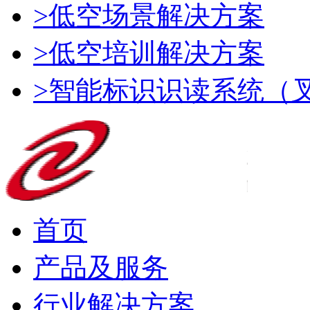
>低空场景解决方案
>低空培训解决方案
>智能标识识读系统（
首页
产品及服务
行业解决方案