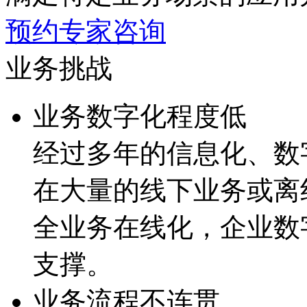
预约专家咨询
业务挑战
业务数字化程度低
经过多年的信息化、
在大量的线下业务或离线流
全业务在线化，企
支撑。
业务流程不连贯