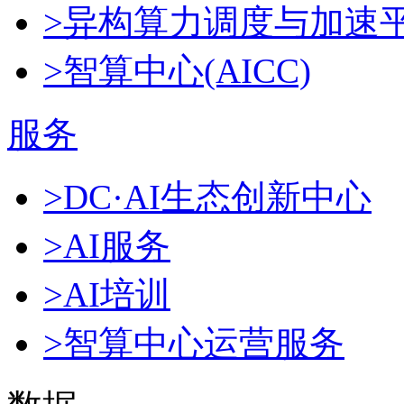
>异构算力调度与加速
>智算中心(AICC)
服务
>DC·AI生态创新中心
>AI服务
>AI培训
>智算中心运营服务