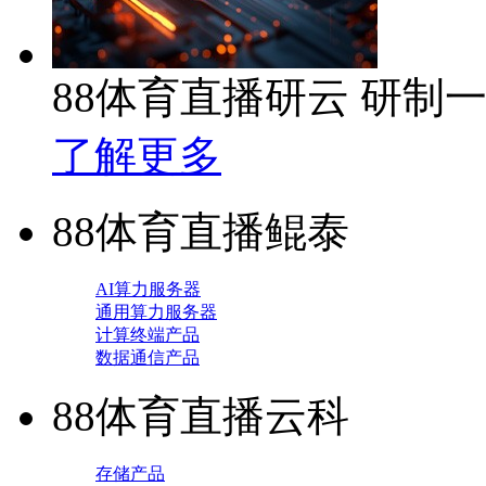
88体育直播研云 研制
了解更多
88体育直播鲲泰
AI算力服务器
通用算力服务器
计算终端产品
数据通信产品
88体育直播云科
存储产品