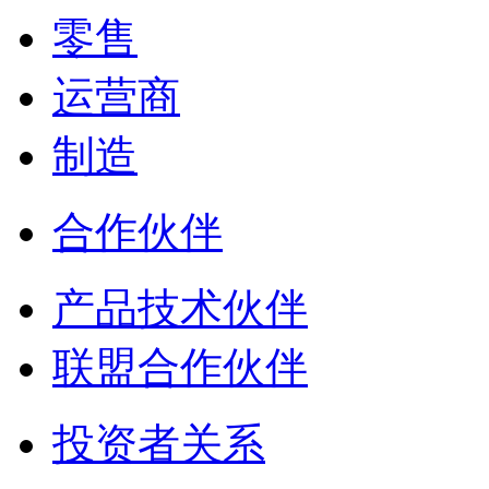
零售
运营商
制造
合作伙伴
产品技术伙伴
联盟合作伙伴
投资者关系