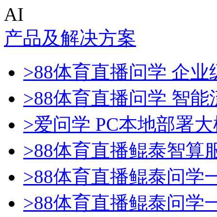
AI
产品及解决方案
>88体育直播问学 企业级
>88体育直播问学 智
>爱问学 PC本地部署
>88体育直播鲲泰智算
>88体育直播鲲泰问学
>88体育直播鲲泰问学一体