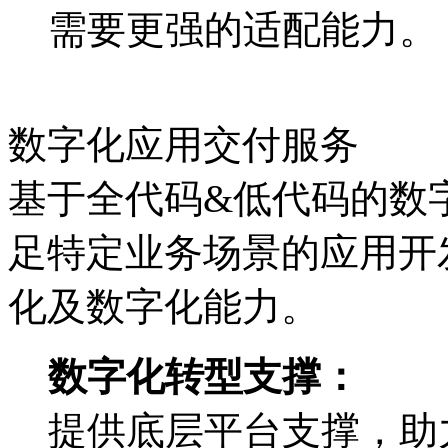
需要更强的适配能力。
数字化应用交付服务
基于全代码&低代码的数字
足特定业务场景的应用开发
化及数字化能力。
数字化转型支撑：
提供底层平台支撑