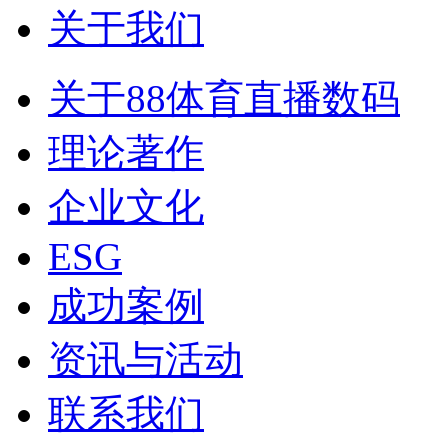
关于我们
关于88体育直播数码
理论著作
企业文化
ESG
成功案例
资讯与活动
联系我们