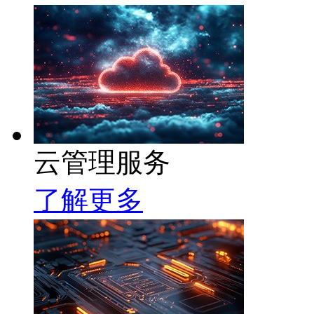
云管理服务
了解更多