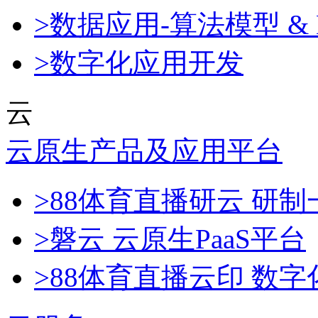
>数据应用-算法模型 & 
>数字化应用开发
云
云原生产品及应用平台
>88体育直播研云 研
>磐云 云原生PaaS平台
>88体育直播云印 数