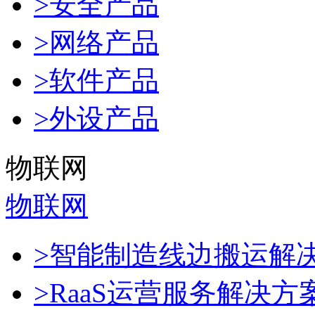
>安全产品
>网络产品
>软件产品
>外设产品
物联网
物联网
>智能制造线边搬运解
>RaaS运营服务解决方