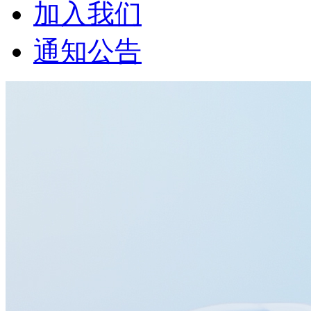
加入我们
通知公告